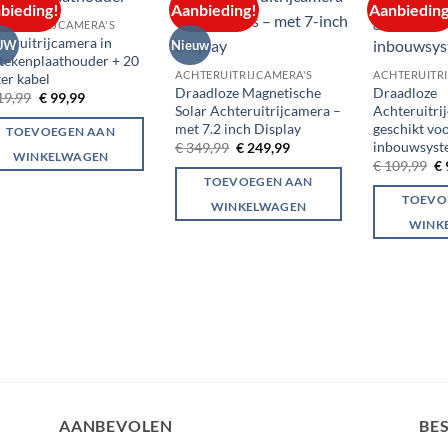
bieding!
Aanbieding!
Aanbieding
Add to
Add to
TERUITRIJCAMERA'S
wishlist
wishlist
teruitrijcamera in
UW
Nieuw
tekenplaathouder + 20
ACHTERUITRIJCAMERA'S
ACHTERUITR
er kabel
Draadloze Magnetische
Draadloze
Oorspronkelijke
Huidige
19,99
€
99,99
Solar Achteruitrijcamera –
Achteruitri
prijs
prijs
was:
is:
met 7.2 inch Display
geschikt vo
TOEVOEGEN AAN
€ 119,99.
€ 99,99.
inbouwsys
Oorspronkelijke
Huidige
€
349,99
€
249,99
WINKELWAGEN
prijs
prijs
Oo
€
109,99
€
was:
is:
pr
TOEVOEGEN AAN
€ 349,99.
€ 249,99.
wa
TOEVO
€ 
WINKELWAGEN
WINK
AANBEVOLEN
BE