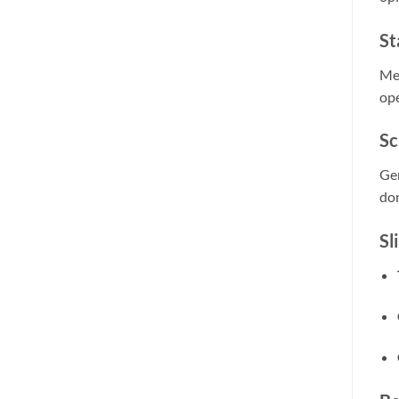
St
Me
ope
Sc
Gen
don
Sl