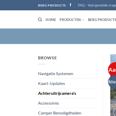
Ga
FAQ – Veel gestelde vrag
BERG PRODUCTS
naar
inhoud
HOME
PRODUCTEN
BERG PRODUCT
BROWSE
Aa
Navigatie Systemen
Ni
Kaart-Updates
Achteruitrijcamera's
Accessoires
Camper Benodigdheden