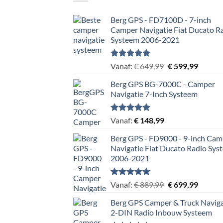
Berg GPS - FD7100D - 7-inch
Camper Navigatie Fiat Ducato R
Systeem 2006-2021
Gewaardeerd
Oorspronkelijke
Huidig
Vanaf:
€
649,99
€
599,99
4.95
uit 5
prijs
prijs
Berg GPS BG-7000C - Camper
was:
is:
Navigatie 7-Inch Systeem
€ 649,99.
€ 599,9
Gewaardeerd
Vanaf:
€
148,99
5.00
uit 5
Berg GPS - FD9000 - 9-inch Cam
Navigatie Fiat Ducato Radio Sys
2006-2021
Gewaardeerd
Oorspronkelijke
Huidig
Vanaf:
€
889,99
€
699,99
5.00
uit 5
prijs
prijs
Berg GPS Camper & Truck Naviga
was:
is:
2-DIN Radio Inbouw Systeem
€ 889,99.
€ 699,9