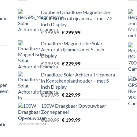
Dubbele Draadloze Magnetische
adio
Solar Achteruitrijcamera – met 7.2
inch Display
Oorspronkelijke
Huidige
€
399,99
€
299,99
prijs
prijs
e
Draadloze Magnetische Solar
was:
is:
Achteruitrijcamera met 5-inch
€ 399,99.
€ 299,99.
Display
9.
Oorspronkelijke
Huidige
€
299,99
€
229,99
prijs
prijs
Draadloze Solar Achteruitrijcamera
was:
is:
in Kentekenplaathouder – met 5-
€ 299,99.
€ 229,99.
per
inch Display
teem
Oorspronkelijke
Huidige
€
299,99
€
229,99
prijs
prijs
100W Draagbaar Opvouwbaar
was:
is:
Zonnepaneel
e
€ 299,99.
€ 229,99.
Oorspronkelijke
Huidige
€
299,99
€
199,99
tie
prijs
prijs
9.
was:
is: