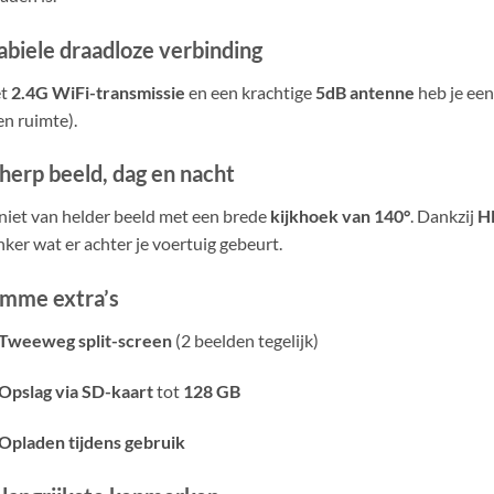
abiele draadloze verbinding
t
2.4G WiFi-transmissie
en een krachtige
5dB antenne
heb je een
n ruimte).
herp beeld, dag en nacht
iet van helder beeld met een brede
kijkhoek van 140°
. Dankzij
HD
ker wat er achter je voertuig gebeurt.
imme extra’s
Tweeweg split-screen
(2 beelden tegelijk)
Opslag via SD-kaart
tot
128 GB
Opladen tijdens gebruik