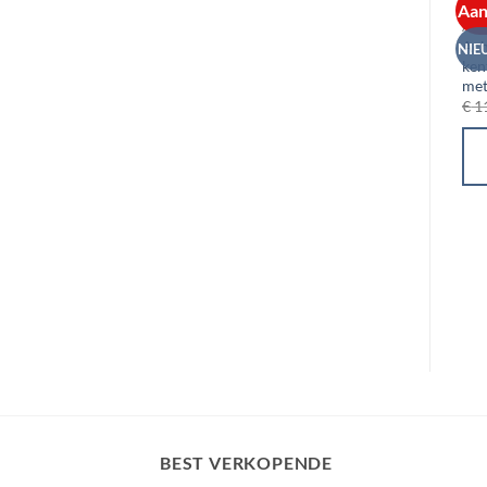
Aan
ACH
Ach
NIE
ken
met
€
1
BEST VERKOPENDE