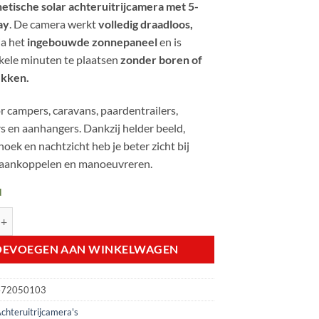
etische solar achteruitrijcamera met 5-
€ 299,99.
€ 229,99.
ay
. De camera werkt
volledig draadloos,
ia het
ingebouwde zonnepaneel
en is
kele minuten te plaatsen
zonder boren of
ekken.
r campers, caravans, paardentrailers,
rs en aanhangers. Dankzij helder beeld,
hoek en nachtzicht heb je beter zicht bij
 aankoppelen en manoeuvreren.
d
Magnetische Solar Achteruitrijcamera met 5-inch Display aantal
OEVOEGEN AAN WINKELWAGEN
472050103
chteruitrijcamera's