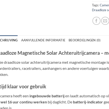
Tags:
Came
Draadloze s
SCHRIJVING
AANVULLENDE INFORMATIE
BEOORDELINGEN (0)
aadloze Magnetische Solar Achteruitrijcamera – me
e draadloze solar achteruitrijcamera met magnetische montage is 
rdentrailers, racetrailers, aanhangers en andere voertuigen waarbij
kken.
tijd klaar voor gebruik
 camera heeft een
ingebouwde batterij
en laadt automatisch op v
 wel 16 uur continu werken
bij daglicht. De
batterij-indicator
gee
aden is.