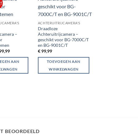
!
Aanbieding!
Add to
Add to
wishlist
wishlist
Nieuw
IJCAMERA'S
ACHTERUITRIJCAMERA'S
Draadloze
ACHTERUITRIJCAMERA
jcamera –
Achteruitrijcamera –
Dubbele Draadloze
or
geschikt voor BG-7000C/T
Magnetische Solar
temen
en BG-9001C/T
Achteruitrijcamera 
rspronkelijke
Huidige
99,99
€
99,99
ijs
prijs
7.2 inch Display
s:
is:
Oorspronk
H
€
399,99
€
299,99
EGEN AAN
TOEVOEGEN AAN
109,99.
€ 99,99.
prijs
pr
ELWAGEN
WINKELWAGEN
was:
is
TOEVOEGEN A
€ 399,99.
€ 
WINKELWAGE
ST BEOORDEELD