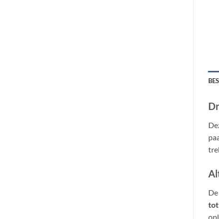
BE
Dr
Dez
paa
tre
Al
De
tot
opl