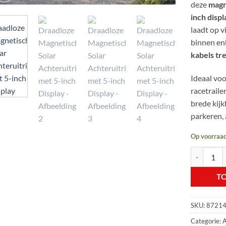
deze
magn
inch displ
laadt op v
binnen en
kabels tr
Ideaal voo
racetraile
brede kijk
parkeren,
Op voorraa
Draadloze 
T
SKU:
8721
Categorie:
A