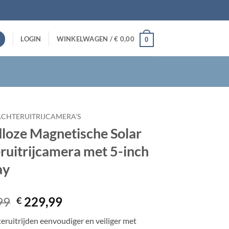
LOGIN
WINKELWAGEN /
€
0,00
0
ACHTERUITRIJCAMERA'S
loze Magnetische Solar
ruitrijcamera met 5-inch
ay
Oorspronkelijke
Huidige
99
229,99
€
prijs
prijs
eruitrijden eenvoudiger en veiliger met
was:
is: