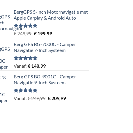
BergGPS 5-inch Motornavigatie met
Apple Carplay & Android Auto
Gewaardeerd
Oorspronkelijke
Huidige
€
249,99
€
199,99
5.00
uit 5
prijs
prijs
Berg GPS BG-7000C - Camper
was:
is:
Navigatie 7-Inch Systeem
€ 249,99.
€ 199,99.
Gewaardeerd
Vanaf:
€
148,99
5.00
uit 5
Berg GPS BG-9001C - Camper
Navigatie 9-Inch Systeem
Gewaardeerd
Oorspronkelijke
Huidige
Vanaf:
€
249,99
€
209,99
5.00
uit 5
prijs
prijs
was:
is:
€ 249,99.
€ 209,99.