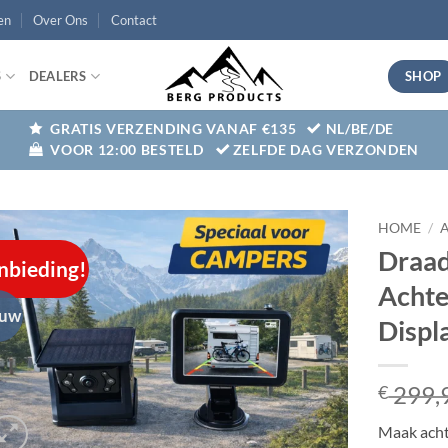
en
Over Ons
Contact
SHOP
S
DEALERS
GRATIS VERZENDING VANAF €135
NL/BE/DE
VOOR 12:00 BESTELD
ZELFDE DAG VERZONDEN
HOME
/
Draad
nbieding!
Add to
Achte
wishlist
euw
Displ
299,
€
Maak acht